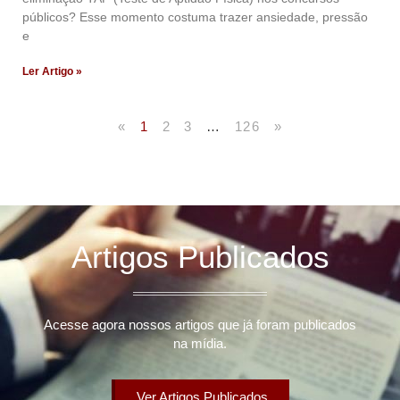
públicos? Esse momento costuma trazer ansiedade, pressão
e
Ler Artigo »
«
1
2
3
…
126
»
Artigos Publicados
Acesse agora nossos artigos que já foram publicados
na mídia.
Ver Artigos Publicados