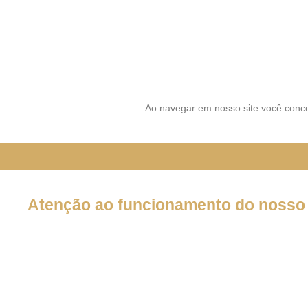
SIGA-NOS NAS REDES SOCI
Ao navegar em nosso site você conco
Atenção ao funcionamento do nosso 
Em decorrência da declaração de Pandemia pela OMS por caus
forma por tempo INDETERMINADO:
Nossos serviços estarão funcionando normalmente através do 
atendê-lo.