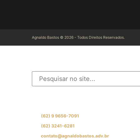
Agnaldo Bastos © 2026 - Todos Direitos Reservados.
INFORME O QUE D
Se preferir, fale com nossa equipe de especial
(62) 9 9656-7091
(62) 3241-6281
contato@agnaldobastos.adv.br