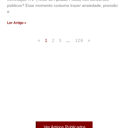
públicos? Esse momento costuma trazer ansiedade, pressão
e
Ler Artigo »
«
1
2
3
…
126
»
Artigos Publicados
Acesse agora nossos artigos que já foram publicados
na mídia.
Ver Artigos Publicados