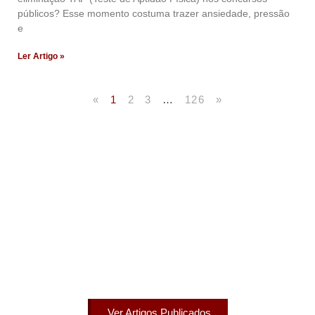
públicos? Esse momento costuma trazer ansiedade, pressão
e
Ler Artigo »
«
1
2
3
…
126
»
Artigos Publicados
Acesse agora nossos artigos que já foram publicados
na mídia.
Ver Artigos Publicados