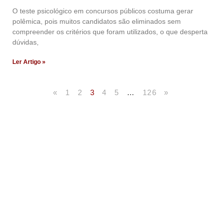
O teste psicológico em concursos públicos costuma gerar
polêmica, pois muitos candidatos são eliminados sem
compreender os critérios que foram utilizados, o que desperta
dúvidas,
Ler Artigo »
«
1
2
3
4
5
…
126
»
Artigos Publicados
Acesse agora nossos artigos que já foram publicados
na mídia.