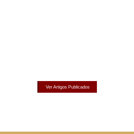
Artigos Publicados
Acesse agora nossos artigos que já foram publicados
na mídia.
Ver Artigos Publicados