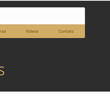
nsa
Vídeos
Contato
S