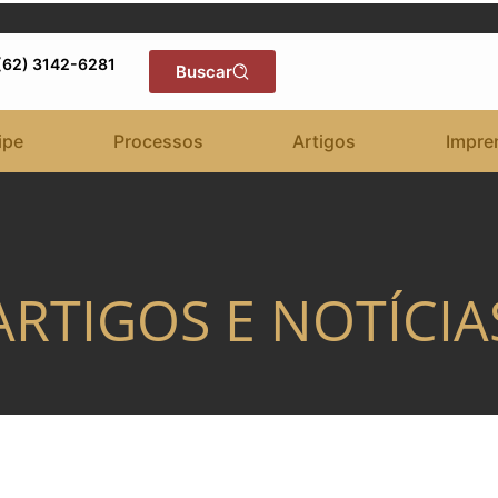
(62) 3142-6281
Buscar
ipe
Processos
Artigos
Impre
ARTIGOS E NOTÍCIA