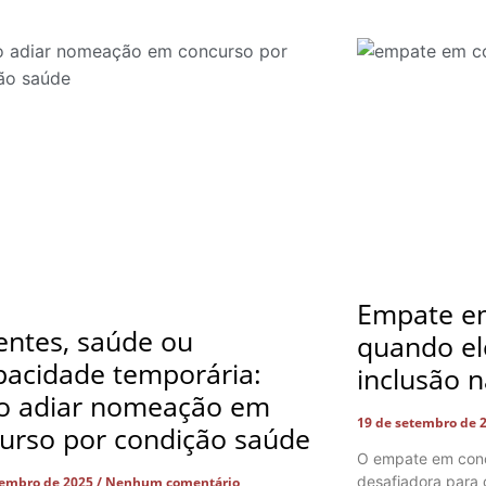
Empate em
entes, saúde ou
quando el
pacidade temporária:
inclusão n
o adiar nomeação em
19 de setembro de 
urso por condição saúde
O empate em conc
desafiadora para 
tembro de 2025
Nenhum comentário