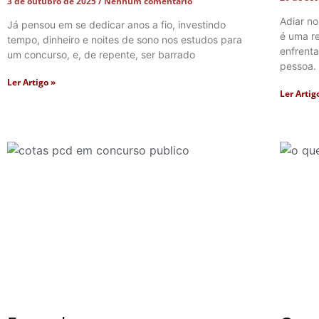
3 de outubro de 2025
Nenhum comentário
Adiar n
Já pensou em se dedicar anos a fio, investindo
é uma r
tempo, dinheiro e noites de sono nos estudos para
enfrent
um concurso, e, de repente, ser barrado
pessoa. 
Ler Artigo »
Ler Artig