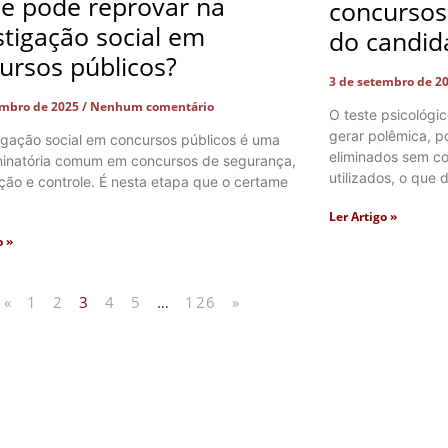
e pode reprovar na
concursos 
stigação social em
do candid
ursos públicos?
3 de setembro de 2
embro de 2025
Nenhum comentário
O teste psicológi
gerar polêmica, p
tigação social em concursos públicos é uma
eliminados sem co
iminatória comum em concursos de segurança,
utilizados, o que 
ação e controle. É nesta etapa que o certame
Ler Artigo »
o »
«
1
2
3
4
5
…
126
»