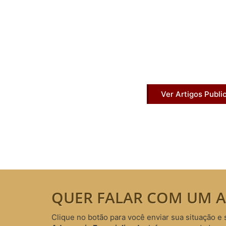
Artigos Pub
Acesse agora nossos artigos que já fo
Ver Artigos Publi
QUER FALAR COM UM A
Clique no botão para você enviar sua situação e 