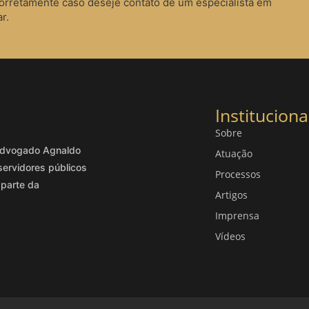
corretamente caso deseje contato de um especialista em
r.
Instituciona
Sobre
o advogado Agnaldo
Atuação
servidores públicos
Processos
 parte da
Artigos
Imprensa
Vídeos