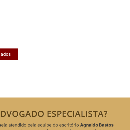
licados
ram publicados na mídia.
cados
DVOGADO ESPECIALISTA?
seja atendido pela equipe do escritório
Agnaldo Bastos