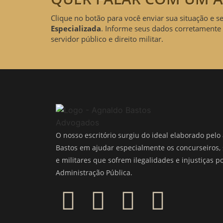
Clique no botão para você enviar sua situação e s
Especializada
. Informe seus dados corretamente 
servidor público e direito militar.
O nosso escritório surgiu do ideal elaborado pel
Bastos em ajudar especialmente os concurseiros, 
e militares que sofrem ilegalidades e injustiças p
Administração Pública.