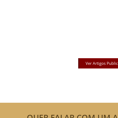
Artigos Pub
Acesse agora nossos artigos que já fo
Ver Artigos Publi
QUER FALAR COM UM A