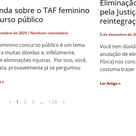
Eliminaçã
nda sobre o TAF feminino
pela Justi
urso público
reintegra
zembro de 2025
Nenhum comentário
5 de dezembro de 
feminino concurso público é um tema
Você tem dúvid
a muitas dúvidas e, infelizmente,
anulação de eli
eliminações injustas. Por isso, você,
Física) nos co
ata, provavelmente já se perguntou
costuma trazer
o »
Ler Artigo »
«
1
2
3
…
126
»