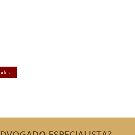
licados
ram publicados na mídia.
cados
DVOGADO ESPECIALISTA?