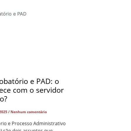
obatório e PAD: o
ece com o servidor
do?
 2025
Nenhum comentário
rio e Processo Administrativo
D) são dois assuntos que