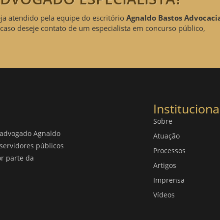
eja atendido pela equipe do escritório
Agnaldo Bastos Advocaci
caso deseje contato de um especialista em concurso público,
Instituciona
Sobre
o advogado Agnaldo
Atuação
servidores públicos
Processos
or parte da
Artigos
Imprensa
Vídeos