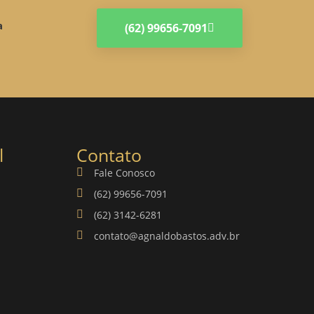
a
(62) 99656-7091
l
Contato
Fale Conosco
(62) 99656-7091
(62) 3142-6281
contato@agnaldobastos.adv.br