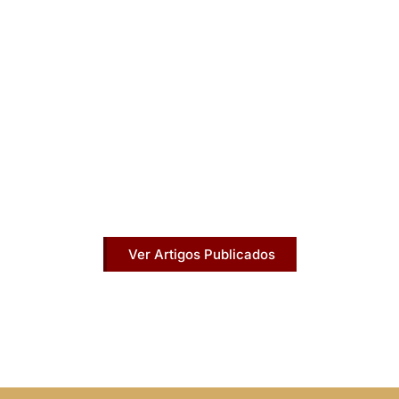
Artigos Publicados
Acesse agora nossos artigos que já foram
publicados na mídia.
Ver Artigos Publicados