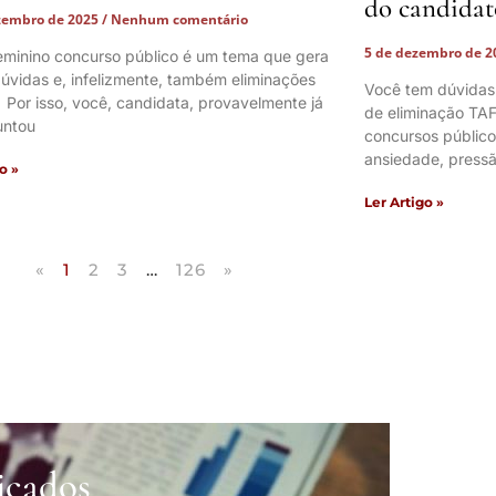
do candidat
zembro de 2025
Nenhum comentário
5 de dezembro de 
eminino concurso público é um tema que gera
úvidas e, infelizmente, também eliminações
Você tem dúvidas
. Por isso, você, candidata, provavelmente já
de eliminação TAF
untou
concursos públic
ansiedade, pressã
o »
Ler Artigo »
«
1
2
3
…
126
»
icados