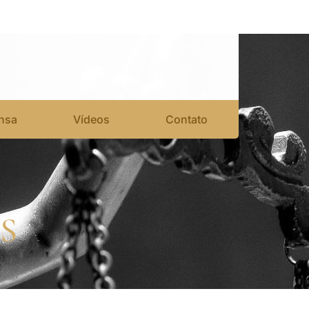
nsa
Vídeos
Contato
S