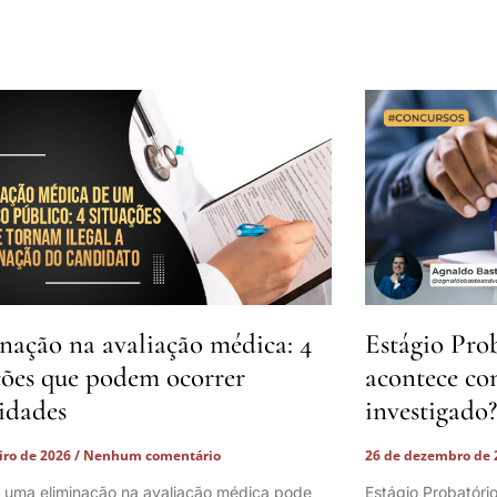
nação na avaliação médica: 4
Estágio Pro
ções que podem ocorrer
acontece co
lidades
investigado?
eiro de 2026
Nenhum comentário
26 de dezembro de
 uma eliminação na avaliação médica pode
Estágio Probatóri