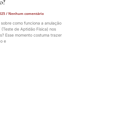
o?
2025
Nenhum comentário
 sobre como funciona a anulação
 (Teste de Aptidão Física) nos
os? Esse momento costuma trazer
o e