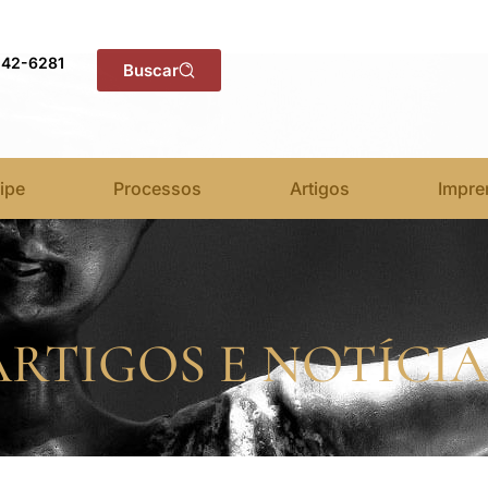
142-6281
Buscar
ipe
Processos
Artigos
Impre
ARTIGOS E NOTÍCIA