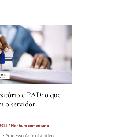
batório e PAD: o que
m o servidor
 2025
Nenhum comentário
o e Processo Administrativo