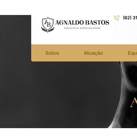
(62) 3
Sobre
Atuação
Equ