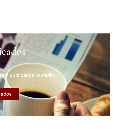
icados
ram publicados na mídia.
cados