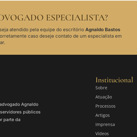
DVOGADO ESPECIALISTA?
seja atendido pela equipe do escritório
Agnaldo Bastos
corretamente caso deseje contato de um especialista em
ar.
Institucional
Sobre
Atuação
o advogado Agnaldo
Processos
servidores públicos
Artigos
or parte da
Imprensa
Vídeos