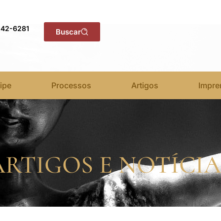
142-6281
Buscar
ipe
Processos
Artigos
Impre
ARTIGOS E NOTÍCIA