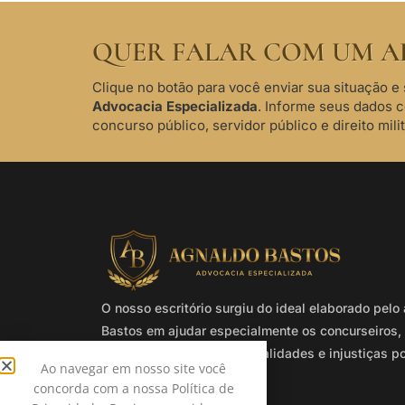
QUER FALAR COM UM A
Clique no botão para você enviar sua situação e 
Advocacia Especializada
. Informe seus dados 
concurso público, servidor público e direito milit
O nosso escritório surgiu do ideal elaborado pel
Bastos em ajudar especialmente os concurseiros, 
e militares que sofrem ilegalidades e injustiças p
Ao navegar em nosso site você
Administração Pública.
concorda com a nossa Política de