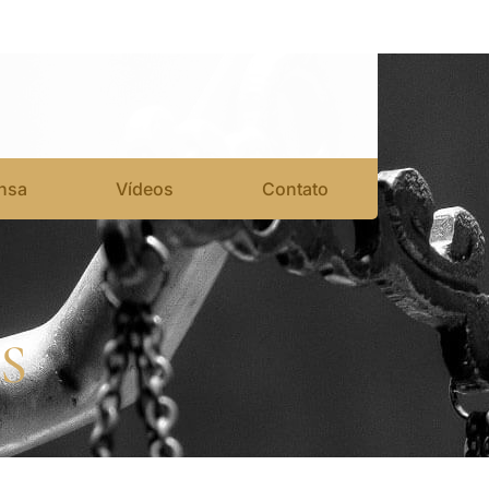
nsa
Vídeos
Contato
S