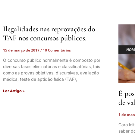
Ilegalidades nas reprovações do
TAF nos concursos públicos.
15 de março de 2017
10 Comentários
O concurso público normalmente é composto por
diversas fases eliminatórias e classificatórias, tais
como as provas objetivas, discursivas, avaliação
médica, teste de aptidão física (TAF),
Ler Artigo »
É pos
de va
1 de mar
Caro lei
saber do