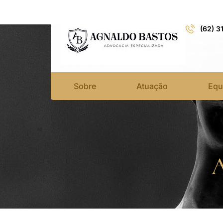
(62) 3
Sobre
Atuação
Equ