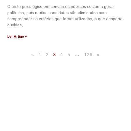
O teste psicológico em concursos públicos costuma gerar
polêmica, pois muitos candidatos são eliminados sem
compreender os critérios que foram utilizados, o que desperta
dúvidas,
Ler Artigo »
«
1
2
3
4
5
…
126
»
Artigos Publicados
Acesse agora nossos artigos que já foram publicados
na mídia.