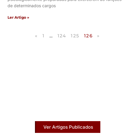
de determinados cargos
Ler Artigo »
«
1
…
124
125
126
»
Artigos Publicados
Acesse agora nossos artigos que já foram
publicados na mídia.
Ver Artigos Publicados