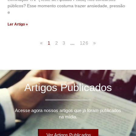
públicos? Esse momento costuma trazer ansiedade, pressão
e
Ler Artigo »
«
1
2
3
…
126
»
Artigos Publicados
Acesse agora nossos artigos que já foram publicados
na mídia.
Ver Artigos Publicados