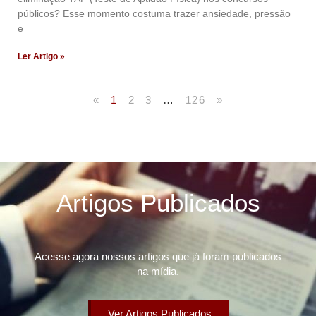
públicos? Esse momento costuma trazer ansiedade, pressão
e
Ler Artigo »
«
1
2
3
…
126
»
Artigos Publicados
Acesse agora nossos artigos que já foram publicados
na mídia.
Ver Artigos Publicados