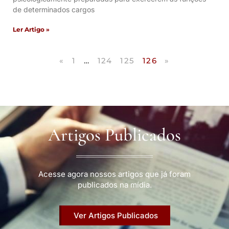
de determinados cargos
Ler Artigo »
«
1
…
124
125
126
»
Artigos Publicados
Acesse agora nossos artigos que já foram
publicados na mídia.
Ver Artigos Publicados