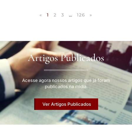
«
1
2
3
…
126
»
Artigos Publicados
Acesse agora nossos artigos que já foram
publicados na mídia.
Ver Artigos Publicados