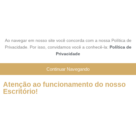
SIGA-NOS NAS REDES SOCIAIS
Ao navegar em nosso site você concorda com a nossa Política de
Privacidade. Por isso, convidamos você a conhecê-la:
Política de
Privacidade
Continuar Navegando
Atenção ao funcionamento do nosso
Escritório!
Em decorrência da declaração de Pandemia pela OMS por causa
do Coronavírus (Covid-19) informamos que nossos serviços
estarão funcionando da seguinte forma por tempo
INDETERMINADO: