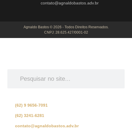
contato@agnaldobastos.adv.br
Agnaldo Bastos © 2026 - Todos Direitos Reservados.
CNPJ: 28.625.427/0001-02
INFORME O QUE DESEJA
ENCONTRAR
Se preferir, fale com nossa equipe de especialistas:
(62) 9 9656-7091
(62) 3241-6281
contato@agnaldobastos.adv.br