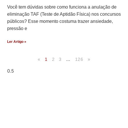
Você tem dúvidas sobre como funciona a anulação de
eliminação TAF (Teste de Aptidão Física) nos concursos
públicos? Esse momento costuma trazer ansiedade,
pressão e
Ler Artigo »
«
1
2
3
…
126
»
Artigos Publicados