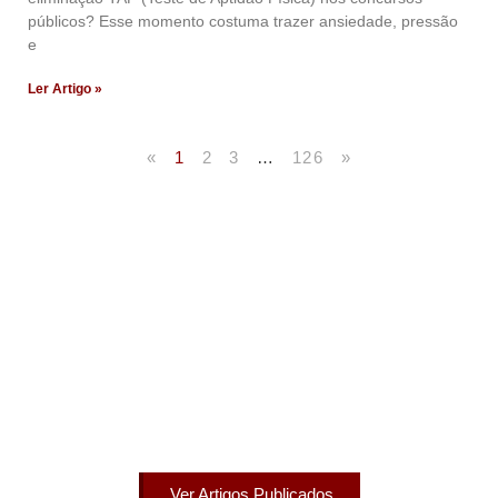
públicos? Esse momento costuma trazer ansiedade, pressão
e
Ler Artigo »
«
1
2
3
…
126
»
Artigos Publicados
Acesse agora nossos artigos que já foram publicados
na mídia.
Ver Artigos Publicados