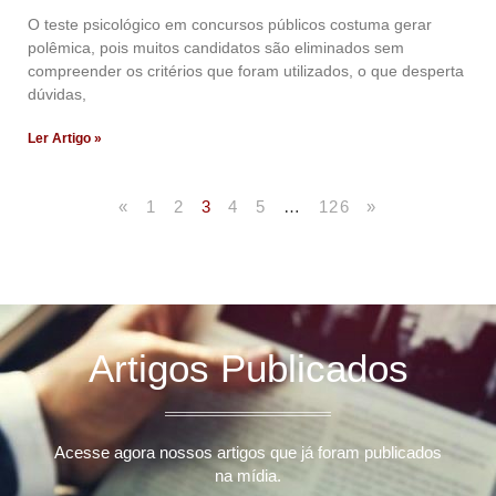
O teste psicológico em concursos públicos costuma gerar
polêmica, pois muitos candidatos são eliminados sem
compreender os critérios que foram utilizados, o que desperta
dúvidas,
Ler Artigo »
«
1
2
3
4
5
…
126
»
Artigos Publicados
Acesse agora nossos artigos que já foram publicados
na mídia.