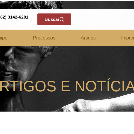
(62) 3142-6281
Buscar
ipe
Processos
Artigos
Impre
RTIGOS E NOTÍCI