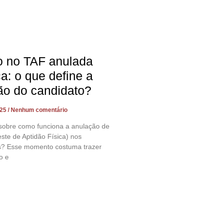
o no TAF anulada
ça: o que define a
ão do candidato?
025
Nenhum comentário
sobre como funciona a anulação de
ste de Aptidão Física) nos
s? Esse momento costuma trazer
o e