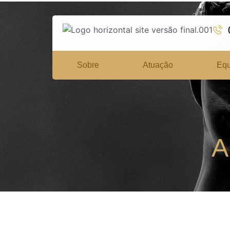
Sobre
Atuação
Equ
A