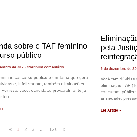
Eliminaçã
nda sobre o TAF feminino
pela Justi
urso público
reintegraç
zembro de 2025
Nenhum comentário
5 de dezembro de 2
eminino concurso público é um tema que gera
Você tem dúvidas 
úvidas e, infelizmente, também eliminações
eliminação TAF (Te
. Por isso, você, candidata, provavelmente já
concursos público
untou
ansiedade, pressã
o »
Ler Artigo »
«
1
2
3
…
126
»