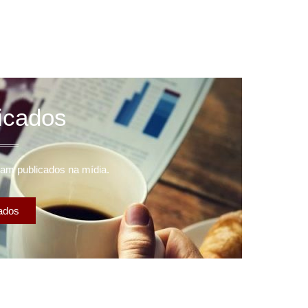
licados
ram publicados na mídia.
cados