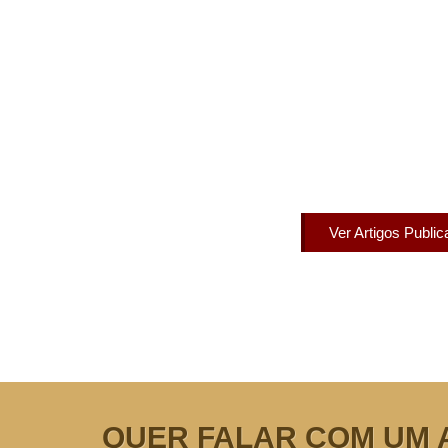
Artigos Pub
Acesse agora nossos artigos que já fo
Ver Artigos Publi
QUER FALAR COM UM 