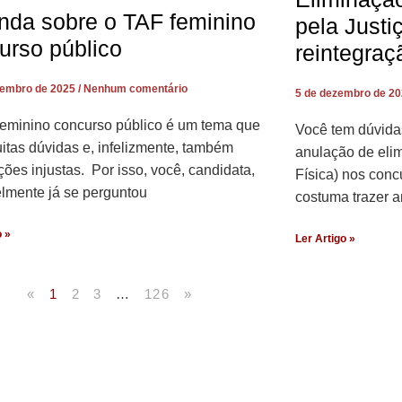
nda sobre o TAF feminino
pela Justi
urso público
reintegraç
zembro de 2025
Nenhum comentário
5 de dezembro de 2
eminino concurso público é um tema que
Você tem dúvida
itas dúvidas e, infelizmente, também
anulação de eli
ções injustas. Por isso, você, candidata,
Física) nos con
lmente já se perguntou
costuma trazer a
o »
Ler Artigo »
«
1
2
3
…
126
»