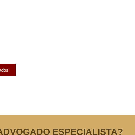
licados
ram publicados na mídia.
cados
ADVOGADO ESPECIALISTA?