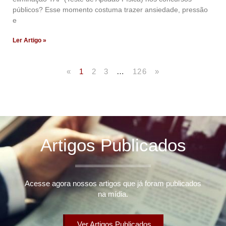
públicos? Esse momento costuma trazer ansiedade, pressão
e
Ler Artigo »
«
1
2
3
…
126
»
Artigos Publicados
Acesse agora nossos artigos que já foram publicados
na mídia.
Ver Artigos Publicados