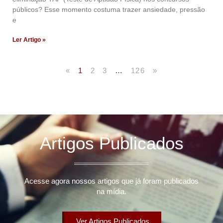
públicos? Esse momento costuma trazer ansiedade, pressão
e
Ler Artigo »
«
1
2
3
…
126
»
Artigos Publicados
Acesse agora nossos artigos que já foram publicados
na mídia.
Ver Artigos Publicados