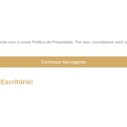
AIS
rda com a nossa Política de Privacidade. Por isso, convidamos você 
Continuar Navegando
Escritório!
a do Coronavírus (Covid-19) informamos que nossos serviços esta
trabalho a distância (Home Office), e nossa equipe esta preparada 