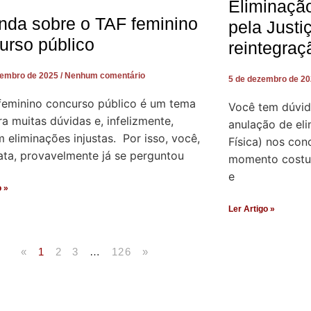
Eliminaçã
nda sobre o TAF feminino
pela Justi
urso público
reintegraç
zembro de 2025
Nenhum comentário
5 de dezembro de 2
feminino concurso público é um tema
Você tem dúvid
a muitas dúvidas e, infelizmente,
anulação de el
eliminações injustas. Por isso, você,
Física) nos con
ata, provavelmente já se perguntou
momento costum
e
o »
Ler Artigo »
«
1
2
3
…
126
»