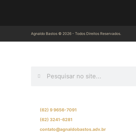
Agnaldo Bastos © 2026 - Todos Direitos Reservados.
INFORME O QUE D
Se preferir, fale com nossa equipe de especial
(62) 9 9656-7091
(62) 3241-6281
contato@agnaldobastos.adv.br