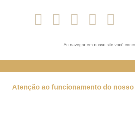
SIGA-NOS NAS REDES SOCI
Ao navegar em nosso site você conco
Atenção ao funcionamento do nosso 
Em decorrência da declaração de Pandemia pela OMS por caus
forma por tempo INDETERMINADO:
Nossos serviços estarão funcionando normalmente através do 
atendê-lo.