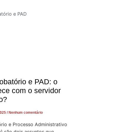
obatório e PAD: o
ece com o servidor
o?
2025
Nenhum comentário
rio e Processo Administrativo
D) são dois assuntos que