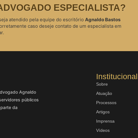
ADVOGADO ESPECIALISTA?
seja atendido pela equipe do escritório
Agnaldo Bastos
corretamente caso deseje contato de um especialista em
r.
Institucional
Sobre
o advogado Agnaldo
Atuação
servidores públicos
Processos
 parte da
Artigos
Imprensa
Vídeos