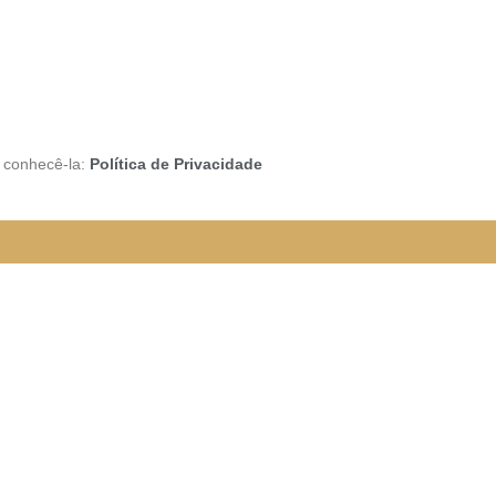
a conhecê-la:
Política de Privacidade
rão funcionando da seguinte
e organizada para melhor