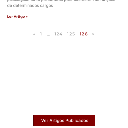
de determinados cargos
Ler Artigo »
«
1
…
124
125
126
»
Artigos Publicados
Acesse agora nossos artigos que já foram
publicados na mídia.
Ver Artigos Publicados