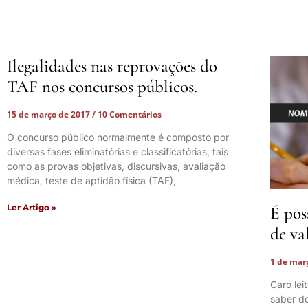
Ilegalidades nas reprovações do
TAF nos concursos públicos.
15 de março de 2017
10 Comentários
O concurso público normalmente é composto por
diversas fases eliminatórias e classificatórias, tais
como as provas objetivas, discursivas, avaliação
médica, teste de aptidão física (TAF),
Ler Artigo »
É pos
de va
1 de mar
Caro lei
saber do