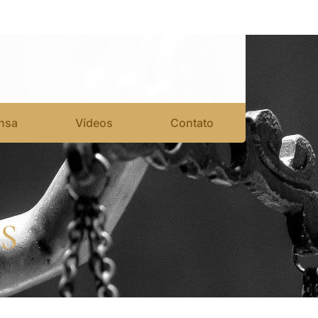
nsa
Vídeos
Contato
S