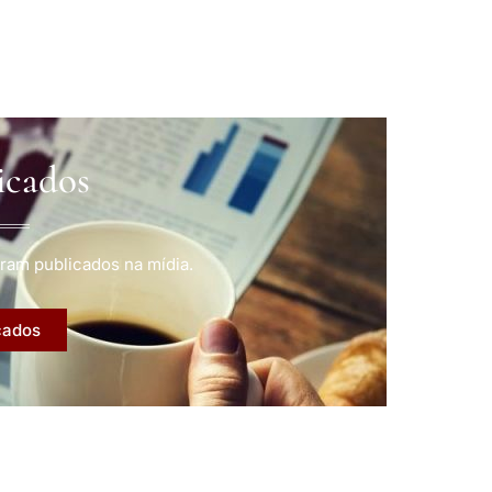
icados
ram publicados na mídia.
cados