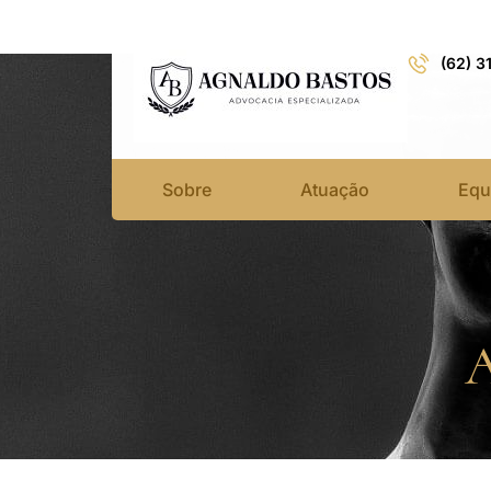
(62) 3
Sobre
Atuação
Equ