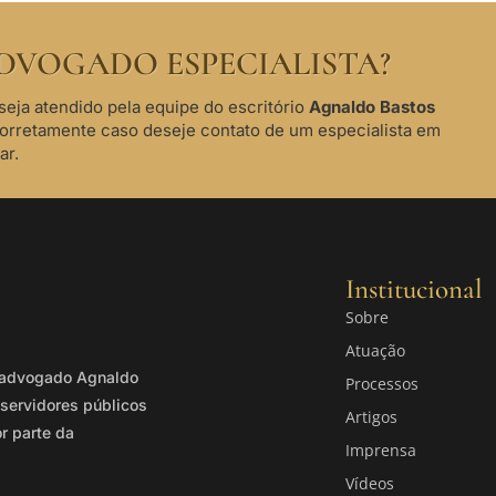
DVOGADO ESPECIALISTA?
seja atendido pela equipe do escritório
Agnaldo Bastos
corretamente caso deseje contato de um especialista em
ar.
Institucional
Sobre
Atuação
o advogado Agnaldo
Processos
servidores públicos
Artigos
or parte da
Imprensa
Vídeos