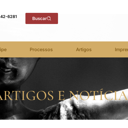
142-6281
Buscar
ipe
Processos
Artigos
Impre
ARTIGOS E NOTÍCIA