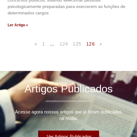
concursos públicos, visando selecionar pessoas
psicologicamente preparadas para exercerem as funções de
determinados cargos
Ler Artigo »
«
1
…
124
125
126
»
Artigos Publicados
Acesse agora nossos artigos que já foram publicados
na mídia.
Ver Artigos Publicados