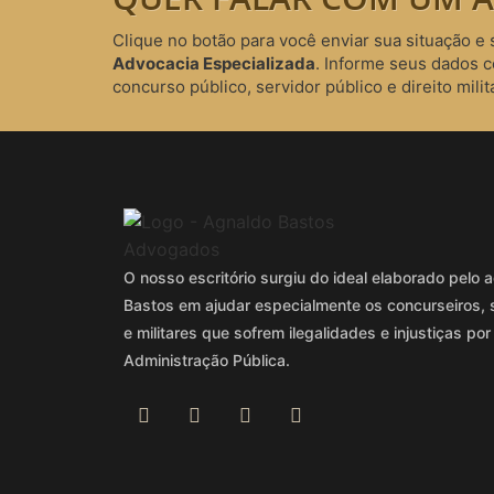
Clique no botão para você enviar sua situação e 
Advocacia Especializada
. Informe seus dados 
concurso público, servidor público e direito milita
O nosso escritório surgiu do ideal elaborado pel
Bastos em ajudar especialmente os concurseiros, 
e militares que sofrem ilegalidades e injustiças por
Administração Pública.