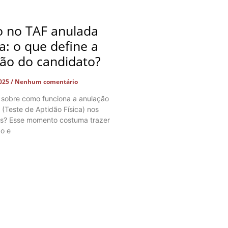
o no TAF anulada
ça: o que define a
ção do candidato?
2025
Nenhum comentário
 sobre como funciona a anulação
 (Teste de Aptidão Física) nos
os? Esse momento costuma trazer
o e