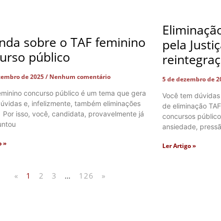
Eliminaçã
nda sobre o TAF feminino
pela Justi
urso público
reintegra
zembro de 2025
Nenhum comentário
5 de dezembro de 
eminino concurso público é um tema que gera
Você tem dúvidas
úvidas e, infelizmente, também eliminações
de eliminação TAF
. Por isso, você, candidata, provavelmente já
concursos públic
untou
ansiedade, pressã
o »
Ler Artigo »
«
1
2
3
…
126
»