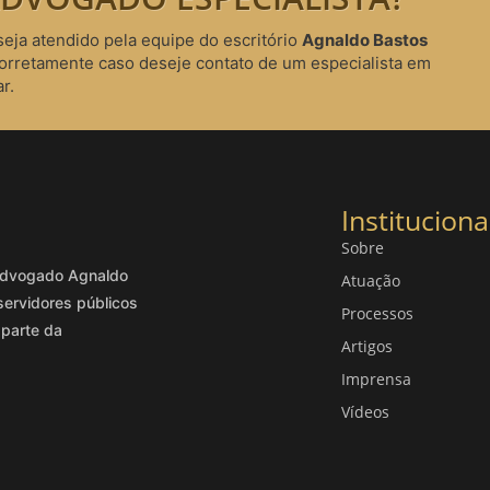
seja atendido pela equipe do escritório
Agnaldo Bastos
corretamente caso deseje contato de um especialista em
r.
Instituciona
Sobre
o advogado Agnaldo
Atuação
servidores públicos
Processos
 parte da
Artigos
Imprensa
Vídeos