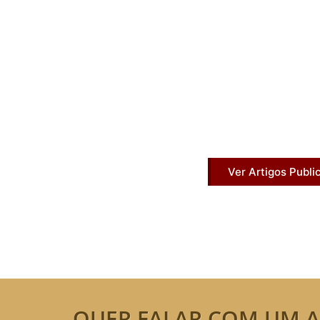
Artigos Pub
Acesse agora nossos artigos que já fo
Ver Artigos Publi
QUER FALAR COM UM A