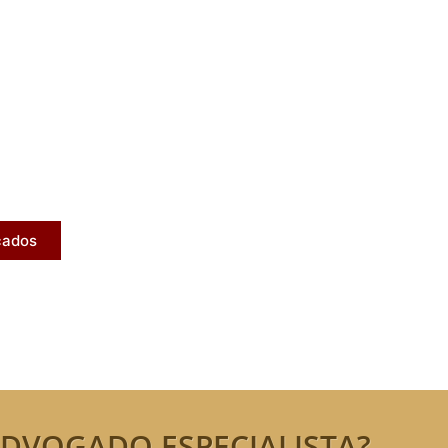
licados
ram publicados na mídia.
cados
DVOGADO ESPECIALISTA?