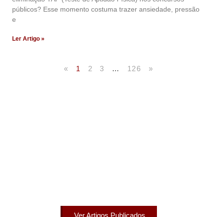
públicos? Esse momento costuma trazer ansiedade, pressão
e
Ler Artigo »
«
1
2
3
…
126
»
Artigos Publicados
Acesse agora nossos artigos que já foram publicados
na mídia.
Ver Artigos Publicados