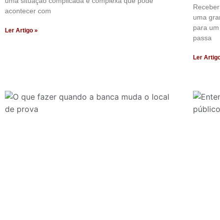
uma situação complicada e complexa que pode
Receber
acontecer com
uma gra
para um 
Ler Artigo »
passa
Ler Artig