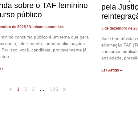
nda sobre o TAF feminino
pela Justi
urso público
reintegraç
zembro de 2025
Nenhum comentário
5 de dezembro de 2
eminino concurso público é um tema que gera
Você tem dúvidas 
úvidas e, infelizmente, também eliminações
eliminação TAF (Te
. Por isso, você, candidata, provavelmente já
concursos público
untou
ansiedade, pressã
o »
Ler Artigo »
«
1
2
3
…
126
»