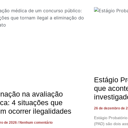
Estágio Pr
que acont
inação na avaliação
investigad
ca: 4 situações que
26 de dezembro de 
m ocorrer ilegalidades
Estágio Probatório
iro de 2026
Nenhum comentário
(PAD) são dois as