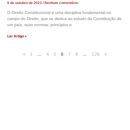
6 de outubro de 2023
Nenhum comentário
O Direito Constitucional é uma disciplina fundamental no
campo do Direito, que se dedica ao estudo da Constituição de
um país, suas normas, princípios e
Ler Artigo »
«
1
…
4
5
6
7
8
…
126
»
Artigos Publicados
Acesse agora nossos artigos que já foram publicados
na mídia.