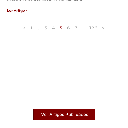
Ler Artigo »
«
1
…
3
4
5
6
7
…
126
»
Artigos Publicados
Acesse agora nossos artigos que já foram
publicados na mídia.
Ver Artigos Publicados