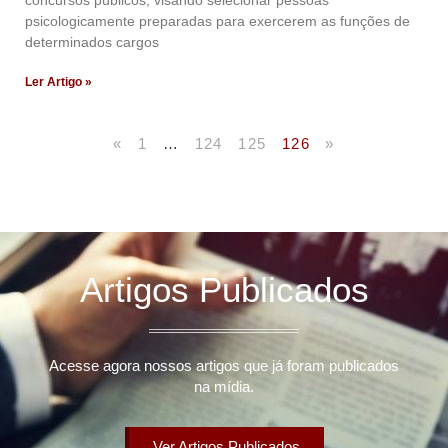
concursos públicos, visando selecionar pessoas
psicologicamente preparadas para exercerem as funções de
determinados cargos
Ler Artigo »
«
1
…
124
125
126
»
Artigos Publicados
Acesse agora nossos artigos que já foram publicados
na mídia.
Ver Artigos Publicados