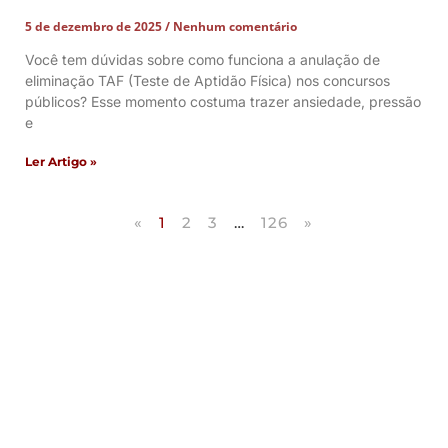
5 de dezembro de 2025
Nenhum comentário
Você tem dúvidas sobre como funciona a anulação de
eliminação TAF (Teste de Aptidão Física) nos concursos
públicos? Esse momento costuma trazer ansiedade, pressão
e
Ler Artigo »
«
1
2
3
…
126
»
Artigos Publicados
Acesse agora nossos artigos que já foram