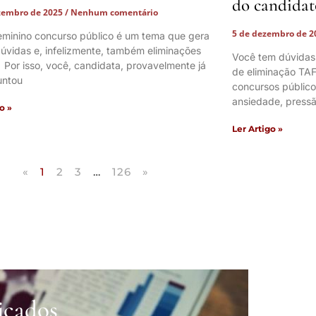
do candidat
zembro de 2025
Nenhum comentário
5 de dezembro de 
eminino concurso público é um tema que gera
úvidas e, infelizmente, também eliminações
Você tem dúvidas
. Por isso, você, candidata, provavelmente já
de eliminação TAF
untou
concursos públic
ansiedade, pressã
o »
Ler Artigo »
«
1
2
3
…
126
»
icados