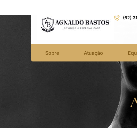
(62) 3
Sobre
Atuação
Equ