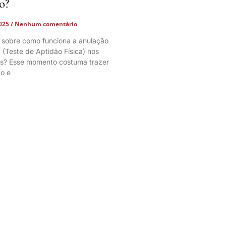
o?
2025
Nenhum comentário
 sobre como funciona a anulação
 (Teste de Aptidão Física) nos
os? Esse momento costuma trazer
o e