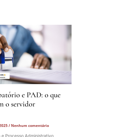
batório e PAD: o que
m o servidor
 2025
Nenhum comentário
o e Processo Administrativo