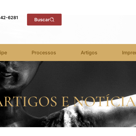
142-6281
Buscar
ipe
Processos
Artigos
Impre
ARTIGOS E NOTÍCIA