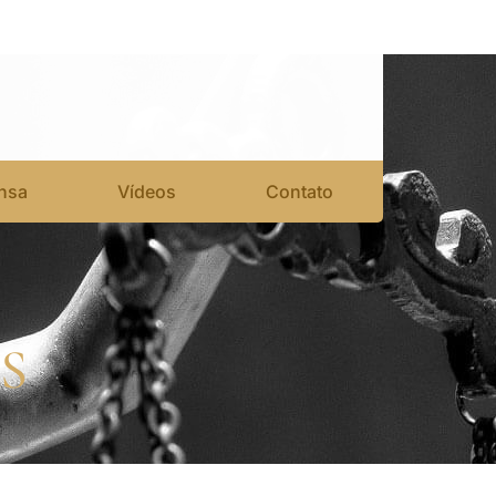
nsa
Vídeos
Contato
S