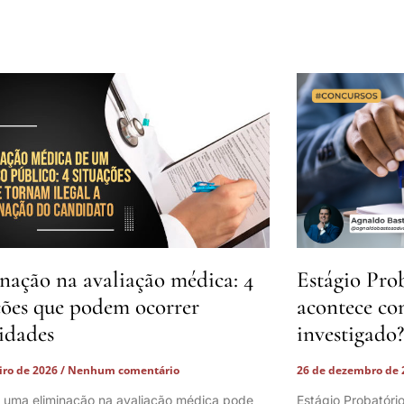
nação na avaliação médica: 4
Estágio Pro
ções que podem ocorrer
acontece co
lidades
investigado?
eiro de 2026
Nenhum comentário
26 de dezembro de
 uma eliminação na avaliação médica pode
Estágio Probatóri