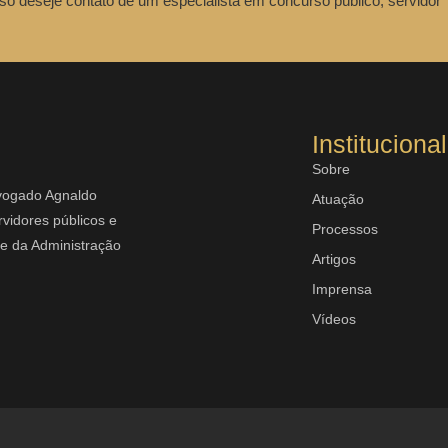
so deseje contato de um especialista em concurso público, servidor
Institucional
Sobre
dvogado Agnaldo
Atuação
vidores públicos e
Processos
rte da Administração
Artigos
Imprensa
Vídeos