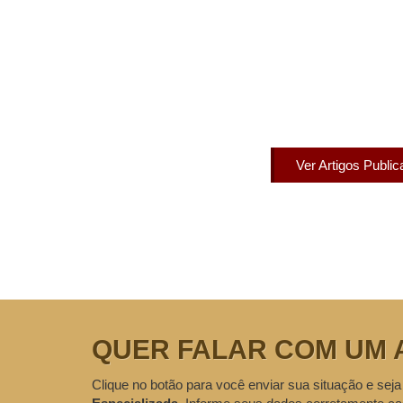
Artigos Pub
Acesse agora nossos artigos que já fo
Ver Artigos Publi
QUER FALAR COM UM 
Clique no botão para você enviar sua situação e seja