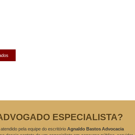
licados
ram publicados na mídia.
cados
ADVOGADO ESPECIALISTA?
 atendido pela equipe do escritório
Agnaldo Bastos Advocacia