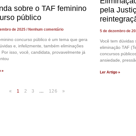
Eliminaçã
nda sobre o TAF feminino
pela Justi
urso público
reintegraç
zembro de 2025
Nenhum comentário
5 de dezembro de 2
eminino concurso público é um tema que gera
Você tem dúvidas 
úvidas e, infelizmente, também eliminações
eliminação TAF (Te
. Por isso, você, candidata, provavelmente já
concursos público
untou
ansiedade, pressã
o »
Ler Artigo »
«
1
2
3
…
126
»