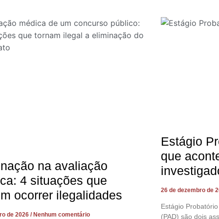
Estágio Pr
que acont
inação na avaliação
investigad
ca: 4 situações que
26 de dezembro de 
m ocorrer ilegalidades
Estágio Probatório
iro de 2026
Nenhum comentário
(PAD) são dois as