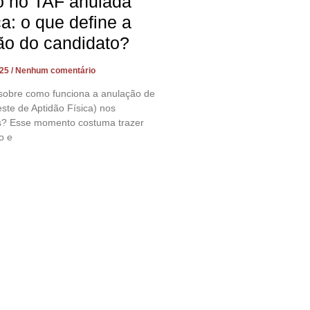
o no TAF anulada
ça: o que define a
ão do candidato?
025
Nenhum comentário
sobre como funciona a anulação de
ste de Aptidão Física) nos
s? Esse momento costuma trazer
o e