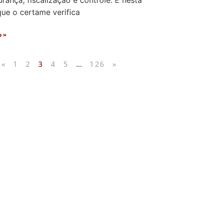
rança, fiscalização e controle. É nesta
que o certame verifica
o »
«
1
2
3
4
5
…
126
»
licados
ram publicados na mídia.