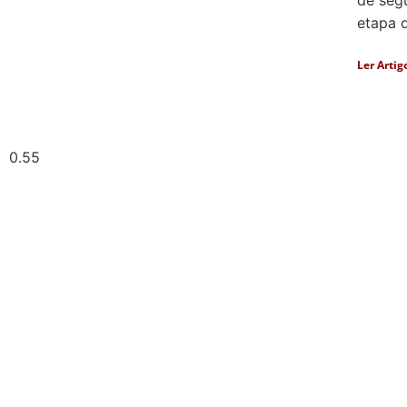
de segu
etapa 
Ler Artig
Artigos Pub
Acesse agora nossos artigos que já fo