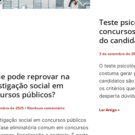
Teste psi
concursos 
do candid
3 de setembro de 2
O teste psicol
costuma gerar 
e pode reprovar na
candidatos são
stigação social em
os critérios que
ursos públicos?
desperta dúvid
embro de 2025
Nenhum comentário
Ler Artigo »
stigação social em concursos públicos
fase eliminatória comum em concursos