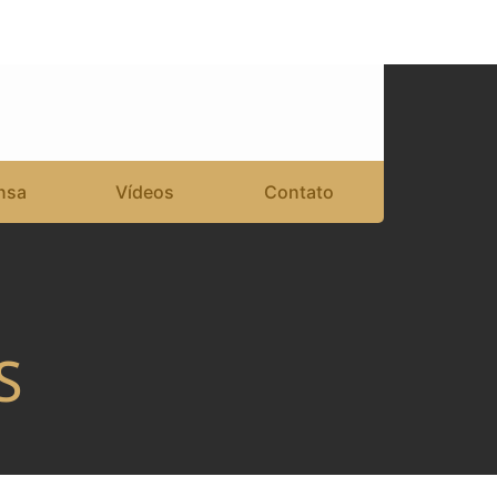
nsa
Vídeos
Contato
S