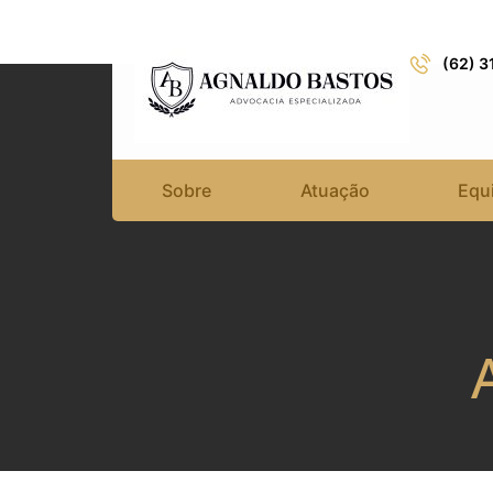
(62) 
Sobre
Atuação
Equ