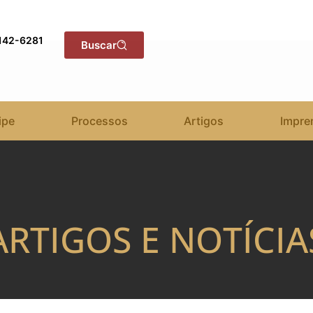
3142-6281
Buscar
ipe
Processos
Artigos
Impre
ARTIGOS E NOTÍCIA