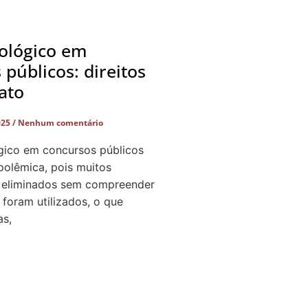
cológico em
públicos: direitos
ato
025
Nenhum comentário
ógico em concursos públicos
polêmica, pois muitos
 eliminados sem compreender
 foram utilizados, o que
as,