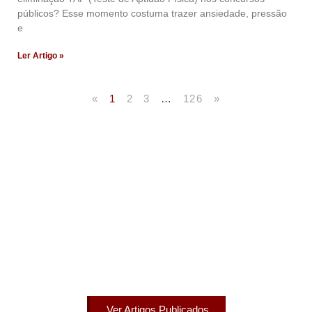
públicos? Esse momento costuma trazer ansiedade, pressão
e
Ler Artigo »
«
1
2
3
…
126
»
Artigos Publicados
Acesse agora nossos artigos que já foram publicados
na mídia.
Ver Artigos Publicados