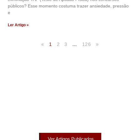
públicos? Esse momento costuma trazer ansiedade, pressão
e
Ler Artigo »
«
1
2
3
…
126
»
Artigos Publicados
Acesse agora nossos artigos que já foram publicados
na mídia.
Ver Artigos Publicados