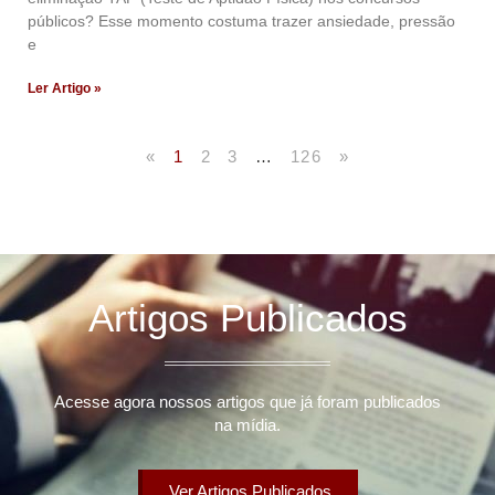
públicos? Esse momento costuma trazer ansiedade, pressão
e
Ler Artigo »
«
1
2
3
…
126
»
Artigos Publicados
Acesse agora nossos artigos que já foram publicados
na mídia.
Ver Artigos Publicados