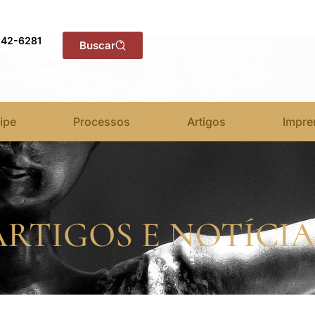
142-6281
Buscar
ipe
Processos
Artigos
Impre
ARTIGOS E NOTÍCIA