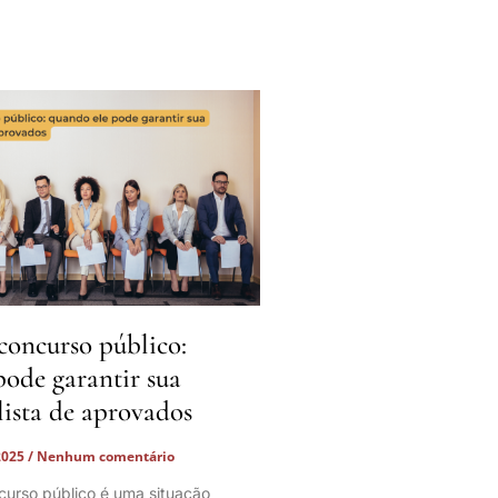
oncurso público:
pode garantir sua
lista de aprovados
2025
Nenhum comentário
urso público é uma situação