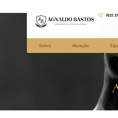
(62) 3
Sobre
Atuação
Equ