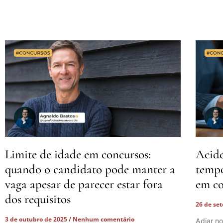
Limite de idade em concursos:
Acide
quando o candidato pode manter a
tempo
vaga apesar de parecer estar fora
em co
dos requisitos
26 de se
3 de outubro de 2025
Nenhum comentário
Adiar n