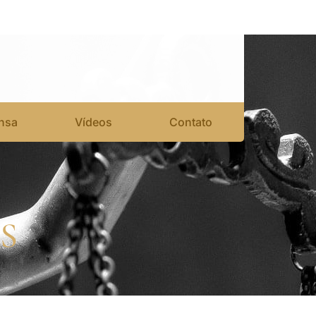
nsa
Vídeos
Contato
S