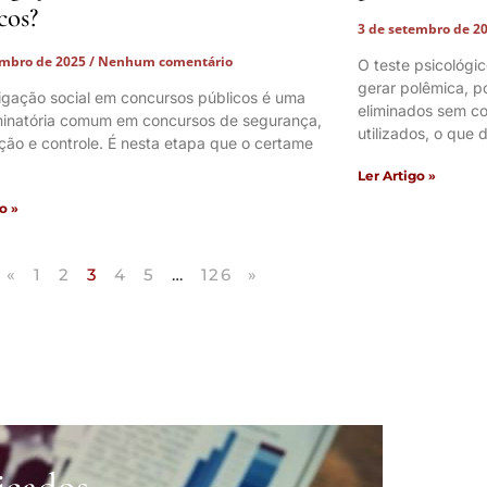
cos?
3 de setembro de 2
embro de 2025
Nenhum comentário
O teste psicológi
gerar polêmica, p
tigação social em concursos públicos é uma
eliminados sem co
iminatória comum em concursos de segurança,
utilizados, o que 
ação e controle. É nesta etapa que o certame
Ler Artigo »
o »
«
1
2
3
4
5
…
126
»
icados