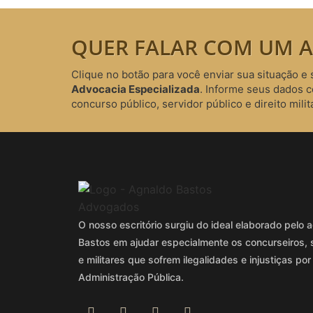
QUER FALAR COM UM A
Clique no botão para você enviar sua situação e 
Advocacia Especializada
. Informe seus dados 
concurso público, servidor público e direito milita
O nosso escritório surgiu do ideal elaborado pel
Bastos em ajudar especialmente os concurseiros, 
e militares que sofrem ilegalidades e injustiças por
Administração Pública.