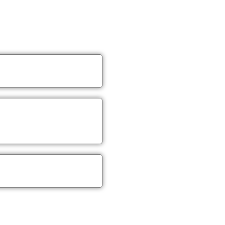
elular.
és do WhatsApp, sem
s novas formas de contato