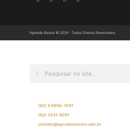
Agnaldo Bastos © 2026 - Todos Direitos Reservados.
INFORME O QUE DES
Se preferir, fale com nossa equipe de especial
(62) 9 9656-7091
(62) 3241-6281
contato@agnaldobastos.adv.br