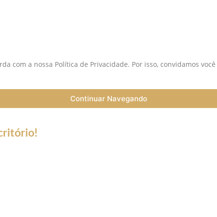
S
da com a nossa Política de Privacidade. Por isso, convidamos você
Continuar Navegando
ritório!
a do Coronavírus (Covid-19) informamos que nossos serviços esta
trabalho a distância (Home Office), e nossa equipe esta preparada 