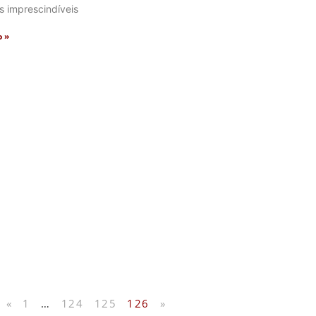
s imprescindíveis
o »
«
1
…
124
125
126
»