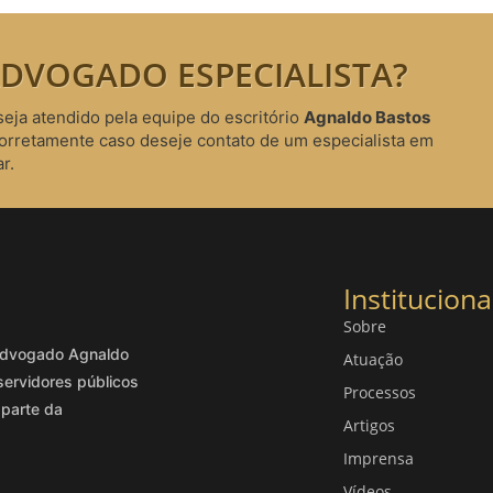
DVOGADO ESPECIALISTA?
seja atendido pela equipe do escritório
Agnaldo Bastos
corretamente caso deseje contato de um especialista em
r.
Instituciona
Sobre
o advogado Agnaldo
Atuação
servidores públicos
Processos
 parte da
Artigos
Imprensa
Vídeos