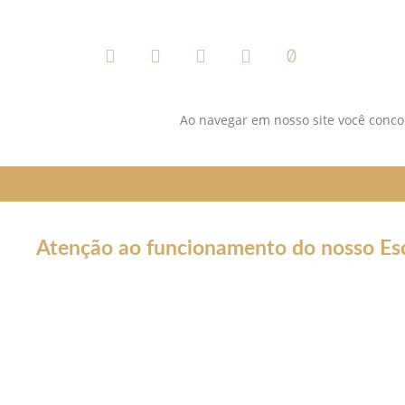
SIGA-NOS NAS REDES SOCIAI
Ao navegar em nosso site você concor
Atenção ao funcionamento do nosso Esc
Em decorrência da declaração de Pandemia pela OMS por caus
forma por tempo INDETERMINADO:
Nossos serviços estarão funcionando normalmente através do 
atendê-lo.