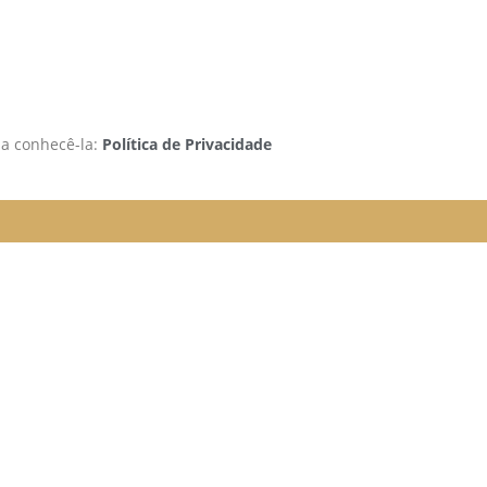
 a conhecê-la:
Política de Privacidade
rão funcionando da seguinte
e organizada para melhor