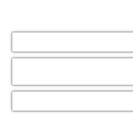
Não estaremos realizando atendimentos presenciais e nosso co
Nossos atendimento serão apenas por meios online como Wha
LIGAÇÕES
por telefone somente para este número:
(
WHATSAPP
somente através deste número:
(62) 9 9
ligações).
E-MAIL
somente através do
contato@agnaldobastos.
O escritório Agnaldo Bastos Advocacia Especializada em conc
visando a segurança e saúde de todos os seus amigos, parceir