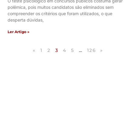
O teste psicológico em concursos públicos costuma gerar
polêmica, pois muitos candidatos são eliminados sem
compreender os critérios que foram utilizados, o que
desperta dúvidas,
Ler Artigo »
«
1
2
3
4
5
…
126
»
Artigos Publicados
Acesse agora nossos artigos que já foram
publicados na mídia.