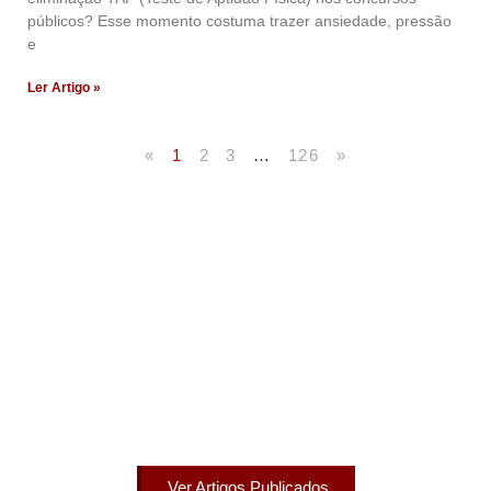
públicos? Esse momento costuma trazer ansiedade, pressão
e
Ler Artigo »
«
1
2
3
…
126
»
Artigos Publicados
Acesse agora nossos artigos que já foram publicados
na mídia.
Ver Artigos Publicados