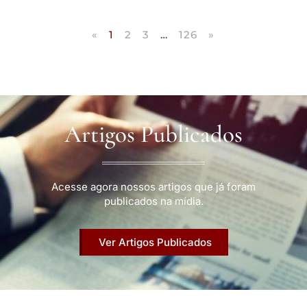
«
1
2
3
…
126
»
Artigos Publicados
Acesse agora nossos artigos que já foram
publicados na mídia.
Ver Artigos Publicados