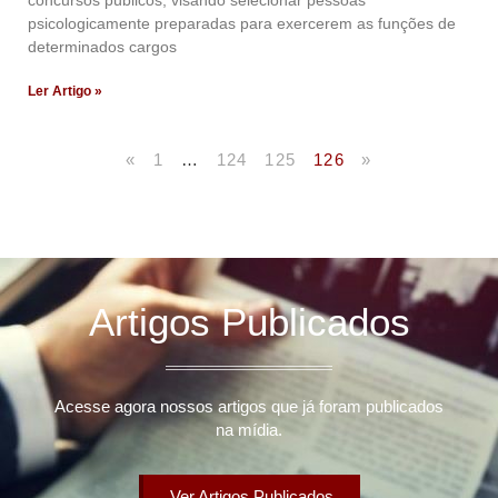
concursos públicos, visando selecionar pessoas
psicologicamente preparadas para exercerem as funções de
determinados cargos
Ler Artigo »
«
1
…
124
125
126
»
Artigos Publicados
Acesse agora nossos artigos que já foram publicados
na mídia.
Ver Artigos Publicados