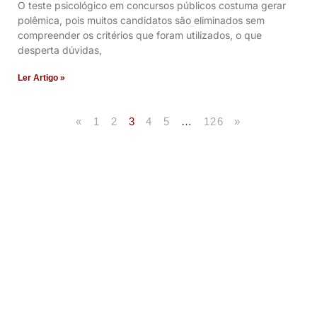
O teste psicológico em concursos públicos costuma gerar
polêmica, pois muitos candidatos são eliminados sem
compreender os critérios que foram utilizados, o que
desperta dúvidas,
Ler Artigo »
«
1
2
3
4
5
…
126
»
Artigos Publicados
Acesse agora nossos artigos que já foram
publicados na mídia.