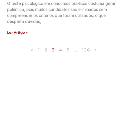
O teste psicológico em concursos públicos costuma gerar
polêmica, pois muitos candidatos são eliminados sem
compreender os critérios que foram utilizados, o que
desperta dúvidas,
Ler Artigo »
«
1
2
3
4
5
…
126
»
Artigos Publicados
Acesse agora nossos artigos que já foram
publicados na mídia.