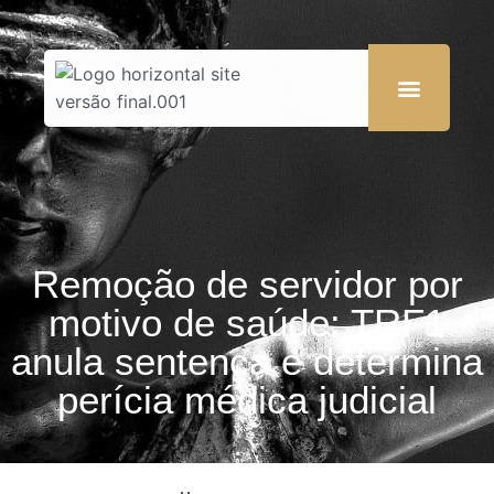
Remoção de servidor por
motivo de saúde: TRF1
anula sentença e determina
perícia médica judicial